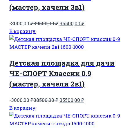
(мастер, качели 3в1)
Первоначальная
Текущая
-3000,00
₽
39500,00
₽
36500,00
₽
цена
цена:
В корзину
составляла
36500,00 ₽.
39500,00 ₽.
Детская площадка для дачи
ЧЕ-СПОРТ Классик 0.9
(мастер, качели 2в1)
Первоначальная
Текущая
-3000,00
₽
38500,00
₽
35500,00
₽
цена
цена:
В корзину
составляла
35500,00 ₽.
38500,00 ₽.