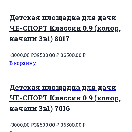
составляла
35500,00 ₽.
38500,00 ₽.
Детская площадка для дачи
ЧЕ-СПОРТ Классик 0.9 (колор,
качели 3в1) 8017
Первоначальная
Текущая
-3000,00
₽
39500,00
₽
36500,00
₽
цена
цена:
В корзину
составляла
36500,00 ₽.
39500,00 ₽.
Детская площадка для дачи
ЧЕ-СПОРТ Классик 0.9 (колор,
качели 3в1) 7016
Первоначальная
Текущая
-3000,00
₽
39500,00
₽
36500,00
₽