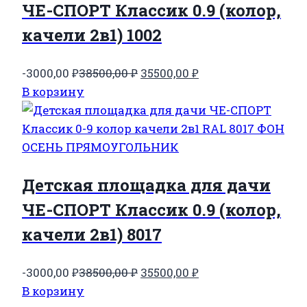
ЧЕ-СПОРТ Классик 0.9 (колор,
качели 2в1) 1002
Первоначальная
Текущая
-3000,00
₽
38500,00
₽
35500,00
₽
цена
цена:
В корзину
составляла
35500,00 ₽.
38500,00 ₽.
Детская площадка для дачи
ЧЕ-СПОРТ Классик 0.9 (колор,
качели 2в1) 8017
Первоначальная
Текущая
-3000,00
₽
38500,00
₽
35500,00
₽
цена
цена:
В корзину