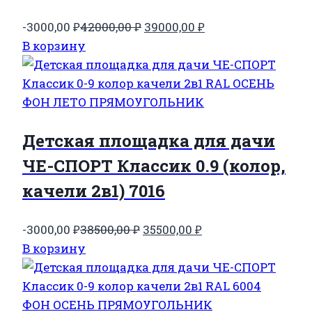
Первоначальная
Текущая
-3000,00
₽
42000,00
₽
39000,00
₽
цена
цена:
В корзину
составляла
39000,00 ₽.
42000,00 ₽.
Детская площадка для дачи
ЧЕ-СПОРТ Классик 0.9 (колор,
качели 2в1) 7016
Первоначальная
Текущая
-3000,00
₽
38500,00
₽
35500,00
₽
цена
цена:
В корзину
составляла
35500,00 ₽.
38500,00 ₽.