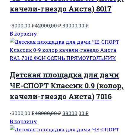
качели-гнездо Аиста) 8017
Первоначальная
Текущая
-3000,00
₽
42000,00
₽
39000,00
₽
цена
цена:
В корзину
составляла
39000,00 ₽.
42000,00 ₽.
Детская площадка для дачи
ЧЕ-СПОРТ Классик 0.9 (колор,
качели-гнездо Аиста) 7016
Первоначальная
Текущая
-3000,00
₽
42000,00
₽
39000,00
₽
цена
цена:
В корзину
составляла
39000,00 ₽.