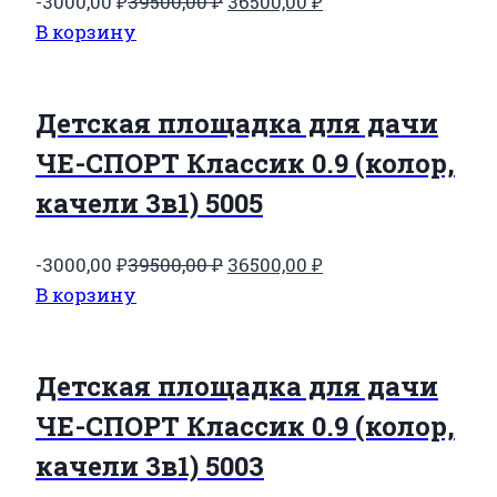
Первоначальная
Текущая
-3000,00
₽
39500,00
₽
36500,00
₽
цена
цена:
В корзину
составляла
36500,00 ₽.
39500,00 ₽.
Детская площадка для дачи
ЧЕ-СПОРТ Классик 0.9 (колор,
качели 3в1) 5005
Первоначальная
Текущая
-3000,00
₽
39500,00
₽
36500,00
₽
цена
цена:
В корзину
составляла
36500,00 ₽.
39500,00 ₽.
Детская площадка для дачи
ЧЕ-СПОРТ Классик 0.9 (колор,
качели 3в1) 5003