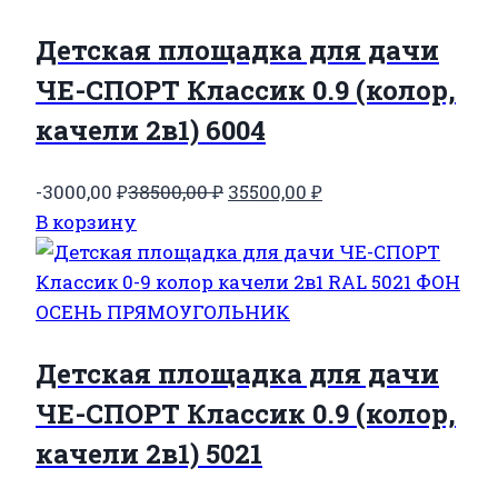
Детская площадка для дачи
ЧЕ-СПОРТ Классик 0.9 (колор,
качели 2в1) 6004
Первоначальная
Текущая
-3000,00
₽
38500,00
₽
35500,00
₽
цена
цена:
В корзину
составляла
35500,00 ₽.
38500,00 ₽.
Детская площадка для дачи
ЧЕ-СПОРТ Классик 0.9 (колор,
качели 2в1) 5021