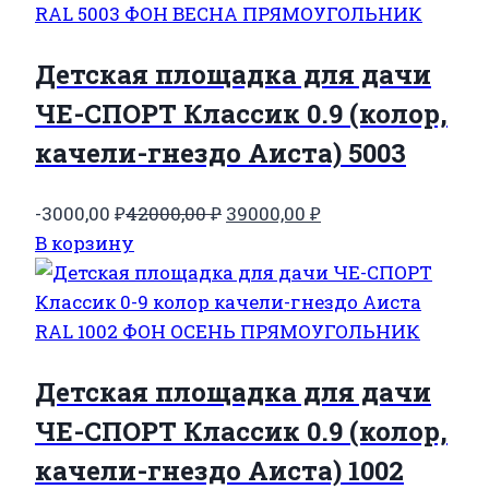
Детская площадка для дачи
ЧЕ-СПОРТ Классик 0.9 (колор,
качели-гнездо Аиста) 5003
Первоначальная
Текущая
-3000,00
₽
42000,00
₽
39000,00
₽
цена
цена:
В корзину
составляла
39000,00 ₽.
42000,00 ₽.
Детская площадка для дачи
ЧЕ-СПОРТ Классик 0.9 (колор,
качели-гнездо Аиста) 1002