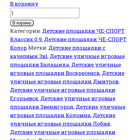
цена
цена:
В корзину
Количество
составляла
11000,00 ₽.
товара
15000,00 ₽.
В корзину
Детская
Категории:
Детские площадки ЧЕ-СПОРТ
площадка
Классик 0.9
,
Детские площадки ЧЕ-СПОРТ
для
Колор
Метки:
Детские площадки с
дачи
качелями 3в1
,
Детские уличные игровые
ЧЕ-
площадки Балашиха
,
Детские уличные
СПОРТ
игровые площадки Воскресенск
,
Детские
Классик
уличные игровые площадки Дмитров
,
0.9
Детские уличные игровые площадки
(колор,
Егорьевск
,
Детские уличные игровые
качели-
площадки Звенигород
,
Детские уличные
гнездо
игровые площадки Коломна
,
Детские
Аиста)
уличные игровые площадки Лобня
,
6004
Детские уличные игровые площадки