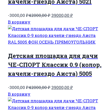
качели-гнездо Аиста) 5021
Первоначальная
Текущая
-3000,00
₽
42000,00
₽
39000,00
₽
цена
цена:
В корзину
составляла
39000,00 ₽.
42000,00 ₽.
Детская площадка для дачи
ЧЕ-СПОРТ Классик 0.9 (колор,
качели-гнездо Аиста) 5005
Первоначальная
Текущая
-3000,00
₽
42000,00
₽
39000,00
₽
цена
цена:
В корзину
составляла
39000,00 ₽.
42000,00 ₽.