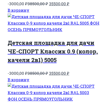
Первоначальная
Текущая
-3000,00
₽
38500,00
₽
35500,00
₽
цена
цена:
В корзину
составляла
35500,00 ₽.
38500,00 ₽.
Детская площадка для дачи
ЧЕ-СПОРТ Классик 0.9 (колор,
качели 2в1) 5005
Первоначальная
Текущая
-3000,00
₽
38500,00
₽
35500,00
₽
цена
цена:
В корзину
составляла
35500,00 ₽.
38500,00 ₽.