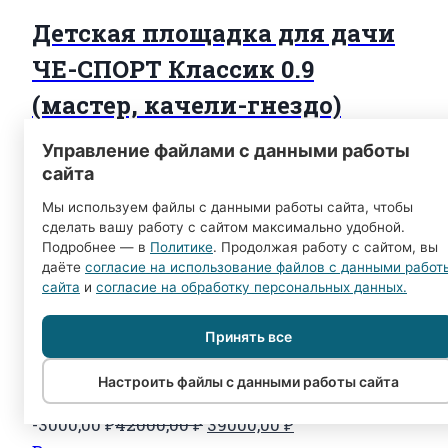
Детская площадка для дачи
ЧЕ-СПОРТ Классик 0.9
(мастер, качели-гнездо)
Управление файлами с данными работы
Первоначальная
Текущая
-7000,00
₽
59400,00
₽
52400,00
₽
сайта
цена
цена:
Подробнее
Мы используем файлы с данными работы сайта, чтобы
составляла
52400,00 ₽.
сделать вашу работу с сайтом максимально удобной.
59400,00 ₽.
Подробнее — в
Политике
. Продолжая работу с сайтом, вы
даёте
согласие на использование файлов с данными работ
сайта
и
согласие на обработку персональных данных.
Детская площадка для дачи
ЧЕ-СПОРТ Классик 0.9
Принять все
(мастер, качели-гнездо 80см)
Настроить файлы с данными работы сайта
Первоначальная
Текущая
-3000,00
₽
42000,00
₽
39000,00
₽