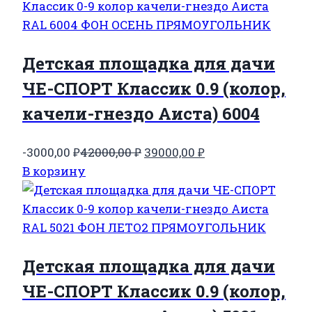
42000,00 ₽.
Детская площадка для дачи
ЧЕ-СПОРТ Классик 0.9 (колор,
качели-гнездо Аиста) 6004
Первоначальная
Текущая
-3000,00
₽
42000,00
₽
39000,00
₽
цена
цена:
В корзину
составляла
39000,00 ₽.
42000,00 ₽.
Детская площадка для дачи
ЧЕ-СПОРТ Классик 0.9 (колор,