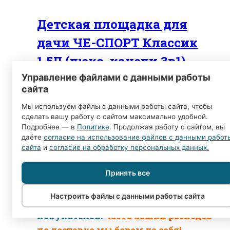
Детская площадка для
дачи ЧЕ-СПОРТ Классик
1.5Л (люкс, качели 3в1)
Управление файлами с данными работы
68900,00
₽
Первоначальная цена
сайта
составляла
Мы используем файлы с данными работы сайта, чтобы
68900,00 ₽.
61900,00
₽
Текущая цена:
сделать вашу работу с сайтом максимально удобной.
Подробнее — в
Политике
. Продолжая работу с сайтом, вы
61900,00 ₽.
даёте
согласие на использование файлов с данными работ
сайта
и
согласие на обработку персональных данных.
🌠 Ваш бонус:
бесплатная доставка
до 50 км. за МКАД (см. вкладка
Принять все
доставка)
Настроить файлы с данными работы сайта
🌠 Акция для региональных
покупателей:
часть ваших расходов
по доставке мы берем на себя!