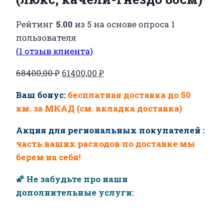
Рейтинг
5.00
из 5 на основе опроса
1
пользователя
(
1
отзыв клиента)
Первоначальная
Текущая
68400,00
₽
61400,00
₽
цена
цена:
Ваш бонус:
бесплатная доставка до 50
составляла
61400,00 ₽.
км. за МКАД (см. вкладка доставка)
68400,00 ₽.
Акция для региональных покупателей :
часть ваших расходов по доставке мы
берем на себя!
🌠 Не забудьте про наши
дополнительные услуги: