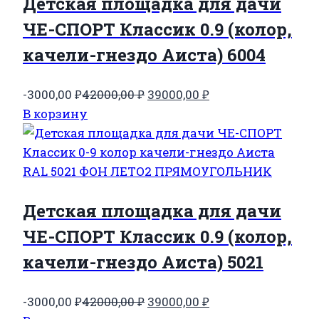
Детская площадка для дачи
ЧЕ-СПОРТ Классик 0.9 (колор,
качели-гнездо Аиста) 6004
Первоначальная
Текущая
-3000,00
₽
42000,00
₽
39000,00
₽
цена
цена:
В корзину
составляла
39000,00 ₽.
42000,00 ₽.
Детская площадка для дачи
ЧЕ-СПОРТ Классик 0.9 (колор,
качели-гнездо Аиста) 5021
Первоначальная
Текущая
-3000,00
₽
42000,00
₽
39000,00
₽