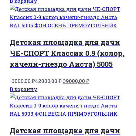
цена
цена:
В корзину
составляла
39000,00 ₽.
42000,00 ₽.
Детская площадка для дачи
ЧЕ-СПОРТ Классик 0.9 (колор,
качели-гнездо Аиста) 5005
Первоначальная
Текущая
-3000,00
₽
42000,00
₽
39000,00
₽
цена
цена:
В корзину
составляла
39000,00 ₽.
42000,00 ₽.
Детская площадка для дачи