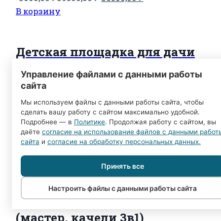
цена
цена:
В корзину
составляла
36500,00 ₽.
39500,00 ₽.
Детская площадка для дачи
ЧЕ-СПОРТ Классик 0.9 (колор,
Управление файлами с данными работы
качели 3в1) 1002
сайта
Мы используем файлы с данными работы сайта, чтобы
сделать вашу работу с сайтом максимально удобной.
Первоначальная
Текущая
-3000,00
₽
39500,00
₽
36500,00
₽
Подробнее — в
Политике
. Продолжая работу с сайтом, вы
цена
цена:
В корзину
даёте
согласие на использование файлов с данными работ
составляла
36500,00 ₽.
сайта
и
согласие на обработку персональных данных.
39500,00 ₽.
Принять все
Детская площадка для дачи
Настроить файлы с данными работы сайта
ЧЕ-СПОРТ Классик 0.9
(мастер, качели 3в1)