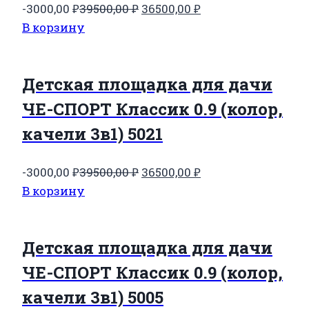
Первоначальная
Текущая
-3000,00
₽
39500,00
₽
36500,00
₽
цена
цена:
В корзину
составляла
36500,00 ₽.
39500,00 ₽.
Детская площадка для дачи
ЧЕ-СПОРТ Классик 0.9 (колор,
качели 3в1) 5021
Первоначальная
Текущая
-3000,00
₽
39500,00
₽
36500,00
₽
цена
цена:
В корзину
составляла
36500,00 ₽.
39500,00 ₽.
Детская площадка для дачи
ЧЕ-СПОРТ Классик 0.9 (колор,
качели 3в1) 5005