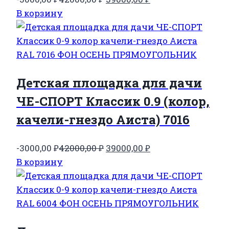
цена
цена:
В корзину
составляла
39000,00 ₽.
42000,00 ₽.
Детская площадка для дачи
ЧЕ-СПОРТ Классик 0.9 (колор,
качели-гнездо Аиста) 7016
Первоначальная
Текущая
-3000,00
₽
42000,00
₽
39000,00
₽
цена
цена:
В корзину
составляла
39000,00 ₽.
42000,00 ₽.