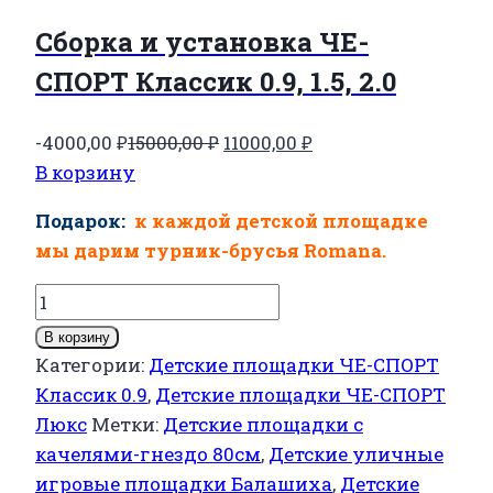
Сборка и установка ЧЕ-
СПОРТ Классик 0.9, 1.5, 2.0
Первоначальная
Текущая
-4000,00
₽
15000,00
₽
11000,00
₽
цена
цена:
В корзину
составляла
11000,00 ₽.
Подарок:
к каждой детской площадке
15000,00 ₽.
мы дарим турник-брусья Romana.
Количество
товара
В корзину
Детская
Категории:
Детские площадки ЧЕ-СПОРТ
площадка
Классик 0.9
,
Детские площадки ЧЕ-СПОРТ
для
Люкс
Метки:
Детские площадки с
дачи
качелями-гнездо 80см
,
Детские уличные
ЧЕ-
игровые площадки Балашиха
,
Детские