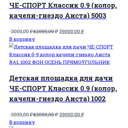
ЧЕ-СПОРТ Классик 0.9 (колор,
качели-гнездо Аиста) 5003
Первоначальная
Текущая
-3000,00
₽
42000,00
₽
39000,00
₽
цена
цена:
В корзину
составляла
39000,00 ₽.
42000,00 ₽.
Детская площадка для дачи
ЧЕ-СПОРТ Классик 0.9 (колор,
качели-гнездо Аиста) 1002
Первоначальная
Текущая
-3000,00
₽
42000,00
₽
39000,00
₽
цена
цена:
В корзину