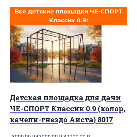
Все детские площадки ЧЕ-СПОРТ
Классик 0.9:
Детская площадка для дачи
ЧЕ-СПОРТ Классик 0.9 (колор,
качели-гнездо Аиста) 8017
Первоначальная
Текущая
-3000,00
₽
42000,00
₽
39000,00
₽