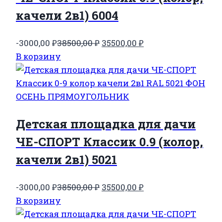
качели 2в1) 6004
Первоначальная
Текущая
-3000,00
₽
38500,00
₽
35500,00
₽
цена
цена:
В корзину
составляла
35500,00 ₽.
38500,00 ₽.
Детская площадка для дачи
ЧЕ-СПОРТ Классик 0.9 (колор,
качели 2в1) 5021
Первоначальная
Текущая
-3000,00
₽
38500,00
₽
35500,00
₽
цена
цена:
В корзину
составляла
35500,00 ₽.