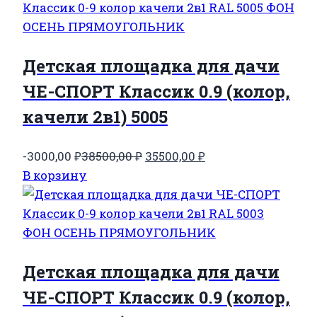
38500,00 ₽.
Детская площадка для дачи
ЧЕ-СПОРТ Классик 0.9 (колор,
качели 2в1) 5005
Первоначальная
Текущая
-3000,00
₽
38500,00
₽
35500,00
₽
цена
цена:
В корзину
составляла
35500,00 ₽.
38500,00 ₽.
Детская площадка для дачи
ЧЕ-СПОРТ Классик 0.9 (колор,