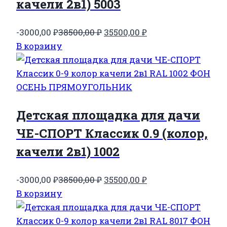
качели 2в1) 5003
Первоначальная
Текущая
-3000,00
₽
38500,00
₽
35500,00
₽
цена
цена:
В корзину
составляла
35500,00 ₽.
38500,00 ₽.
Детская площадка для дачи
ЧЕ-СПОРТ Классик 0.9 (колор,
качели 2в1) 1002
Первоначальная
Текущая
-3000,00
₽
38500,00
₽
35500,00
₽
цена
цена:
В корзину
составляла
35500,00 ₽.
38500,00 ₽.