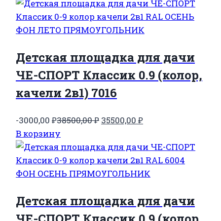
составляла
39000,00 ₽.
42000,00 ₽.
Детская площадка для дачи
ЧЕ-СПОРТ Классик 0.9 (колор,
качели 2в1) 7016
Первоначальная
Текущая
-3000,00
₽
38500,00
₽
35500,00
₽
цена
цена:
В корзину
составляла
35500,00 ₽.
38500,00 ₽.
Детская площадка для дачи
ЧЕ-СПОРТ Классик 0.9 (колор,