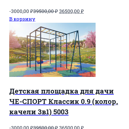
Первоначальная
Текущая
-3000,00
₽
39500,00
₽
36500,00
₽
цена
цена:
В корзину
составляла
36500,00 ₽.
39500,00 ₽.
Детская площадка для дачи
ЧЕ-СПОРТ Классик 0.9 (колор,
качели 3в1) 5003
Первоначальная
Текущая
-3000,00
₽
39500,00
₽
36500,00
₽