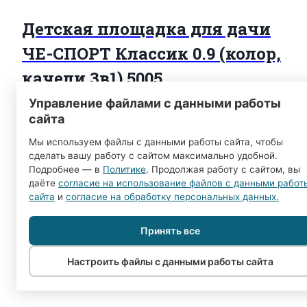
Детская площадка для дачи
ЧЕ-СПОРТ Классик 0.9 (колор,
качели 3в1) 5005
Управление файлами с данными работы
-3000,00
₽
39500,00
₽
Первоначальная цена
сайта
составляла 39500,00 ₽.
36500,00
₽
Текущая
Мы используем файлы с данными работы сайта, чтобы
цена: 36500,00 ₽.
сделать вашу работу с сайтом максимально удобной.
В корзину
Подробнее — в
Политике
. Продолжая работу с сайтом, вы
даёте
согласие на использование файлов с данными работ
сайта
и
согласие на обработку персональных данных.
Детская площадка для дачи
Принять все
ЧЕ-СПОРТ Классик 0.9 (колор,
Настроить файлы с данными работы сайта
качели 3в1) 5003