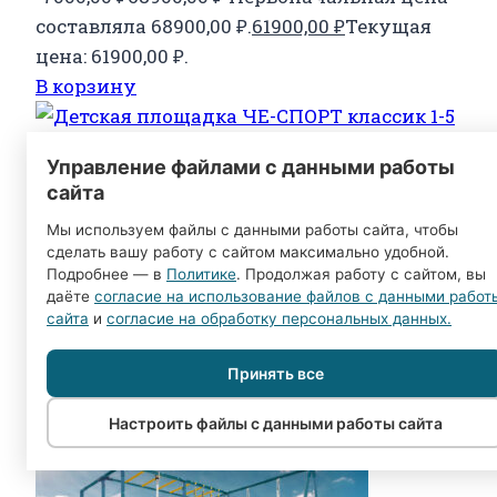
составляла 68900,00 ₽.
61900,00
₽
Текущая
цена: 61900,00 ₽.
В корзину
Управление файлами с данными работы
сайта
Детская площадка для дачи
Мы используем файлы с данными работы сайта, чтобы
ЧЕ-СПОРТ Классик 1.5 (люкс,
сделать вашу работу с сайтом максимально удобной.
Подробнее — в
Политике
. Продолжая работу с сайтом, вы
качели-лодочка, качели 2в1)
даёте
согласие на использование файлов с данными работ
сайта
и
согласие на обработку персональных данных.
-7000,00
₽
67900,00
₽
Первоначальная цена
Принять все
составляла 67900,00 ₽.
60900,00
₽
Текущая
цена: 60900,00 ₽.
Настроить файлы с данными работы сайта
В корзину